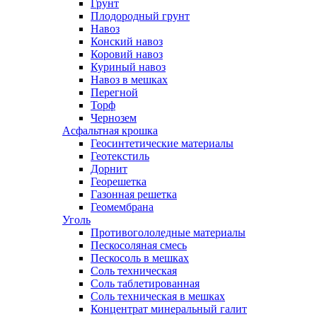
Грунт
Плодородный грунт
Навоз
Конский навоз
Коровий навоз
Куриный навоз
Навоз в мешках
Перегной
Торф
Чернозем
Асфальтная крошка
Геосинтетические материалы
Геотекстиль
Дорнит
Георешетка
Газонная решетка
Геомембрана
Уголь
Противогололедные материалы
Пескосоляная смесь
Пескосоль в мешках
Соль техническая
Соль таблетированная
Соль техническая в мешках
Концентрат минеральный галит