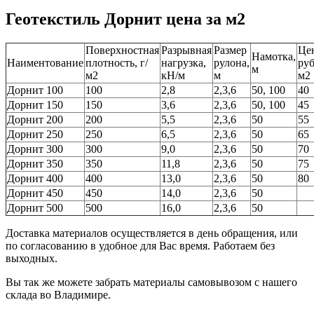
Геотекстиль Дорнит цена за м2
Поверхностная
Разрывная
Размер
Це
Намотка,
Наиментование
плотность, г/
нагрузка,
рулона,
руб
м
м2
кН/м
м
м2
Дорнит 100
100
2,8
2,3,6
50, 100
40
Дорнит 150
150
3,6
2,3,6
50, 100
45
Дорнит 200
200
5,5
2,3,6
50
55
Дорнит 250
250
6,5
2,3,6
50
65
Дорнит 300
300
9,0
2,3,6
50
70
Дорнит 350
350
11,8
2,3,6
50
75
Дорнит 400
400
13,0
2,3,6
50
80
Дорнит 450
450
14,0
2,3,6
50
Дорнит 500
500
16,0
2,3,6
50
Доставка материалов осуществляется в день обращения, или
по согласованию в удобное для Вас время. Работаем без
выходных.
Вы так же можете забрать материалы самовывозом с нашего
склада во Владимире.