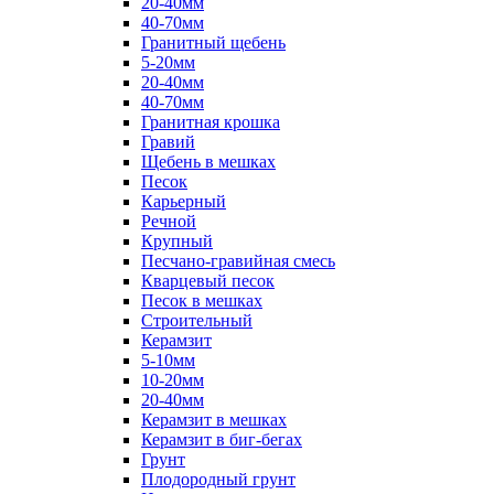
20-40мм
40-70мм
Гранитный щебень
5-20мм
20-40мм
40-70мм
Гранитная крошка
Гравий
Щебень в мешках
Песок
Карьерный
Речной
Крупный
Песчано-гравийная смесь
Кварцевый песок
Песок в мешках
Строительный
Керамзит
5-10мм
10-20мм
20-40мм
Керамзит в мешках
Керамзит в биг-бегах
Грунт
Плодородный грунт