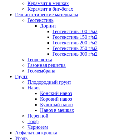
Керамзит в мешках
Керамзит в биг-бегах
Геосинтетические материалы
Геотекстиль
Дорнит
Геотекстиль 100 г/м2
Геотекстиль 150 г/м2
Геотекстиль 200 г/м2
Геотекстиль 250 г/м2
Геотекстиль 300 г/м2
Георешетка
Газонная решетка
Геомембрана
Грунт
Плодородный грунт
Навоз
Конский навоз
Коровий навоз
Куриный навоз
Навоз в мешках
Перегной
Торф
Чернозем
Асфальтная крошка
Уголь