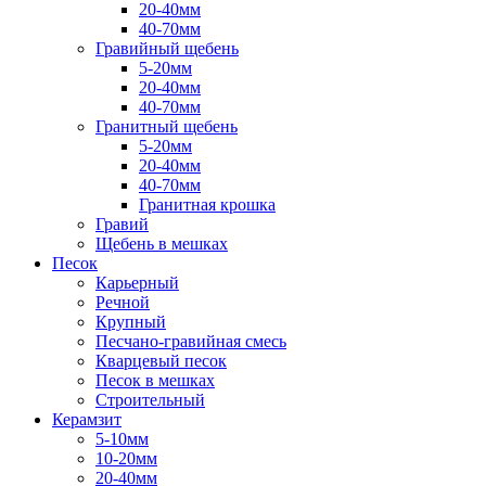
20-40мм
40-70мм
Гравийный щебень
5-20мм
20-40мм
40-70мм
Гранитный щебень
5-20мм
20-40мм
40-70мм
Гранитная крошка
Гравий
Щебень в мешках
Песок
Карьерный
Речной
Крупный
Песчано-гравийная смесь
Кварцевый песок
Песок в мешках
Строительный
Керамзит
5-10мм
10-20мм
20-40мм