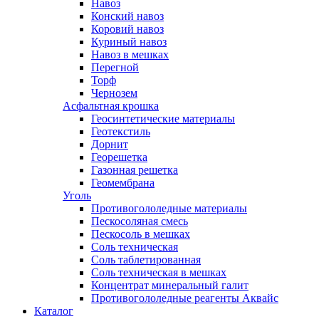
Навоз
Конский навоз
Коровий навоз
Куриный навоз
Навоз в мешках
Перегной
Торф
Чернозем
Асфальтная крошка
Геосинтетические материалы
Геотекстиль
Дорнит
Георешетка
Газонная решетка
Геомембрана
Уголь
Противогололедные материалы
Пескосоляная смесь
Пескосоль в мешках
Соль техническая
Соль таблетированная
Соль техническая в мешках
Концентрат минеральный галит
Противогололедные реагенты Аквайс
Каталог