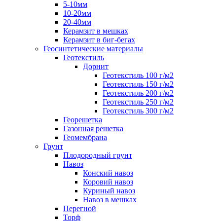
5-10мм
10-20мм
20-40мм
Керамзит в мешках
Керамзит в биг-бегах
Геосинтетические материалы
Геотекстиль
Дорнит
Геотекстиль 100 г/м2
Геотекстиль 150 г/м2
Геотекстиль 200 г/м2
Геотекстиль 250 г/м2
Геотекстиль 300 г/м2
Георешетка
Газонная решетка
Геомембрана
Грунт
Плодородный грунт
Навоз
Конский навоз
Коровий навоз
Куриный навоз
Навоз в мешках
Перегной
Торф