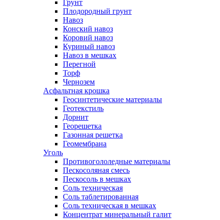
Грунт
Плодородный грунт
Навоз
Конский навоз
Коровий навоз
Куриный навоз
Навоз в мешках
Перегной
Торф
Чернозем
Асфальтная крошка
Геосинтетические материалы
Геотекстиль
Дорнит
Георешетка
Газонная решетка
Геомембрана
Уголь
Противогололедные материалы
Пескосоляная смесь
Пескосоль в мешках
Соль техническая
Соль таблетированная
Соль техническая в мешках
Концентрат минеральный галит