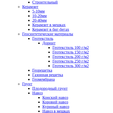
Строительный
Керамзит
5-10мм
10-20мм
20-40мм
Керамзит в мешках
Керамзит в биг-бегах
Геосинтетические материалы
Геотекстиль
Дорнит
Геотекстиль 100 г/м2
Геотекстиль 150 г/м2
Геотекстиль 200 г/м2
Геотекстиль 250 г/м2
Геотекстиль 300 г/м2
Георешетка
Газонная решетка
Геомембрана
Грунт
Плодородный грунт
Навоз
Конский навоз
Коровий навоз
Куриный навоз
Навоз в мешках