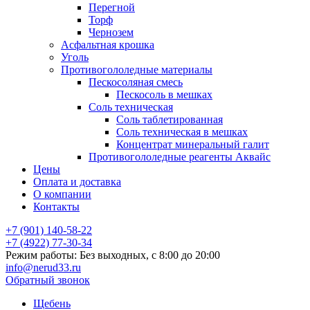
Перегной
Торф
Чернозем
Асфальтная крошка
Уголь
Противогололедные материалы
Пескосоляная смесь
Пескосоль в мешках
Соль техническая
Соль таблетированная
Соль техническая в мешках
Концентрат минеральный галит
Противогололедные реагенты Аквайс
Цены
Оплата и доставка
О компании
Контакты
+7 (901) 140-58-22
+7 (4922) 77-30-34
Режим работы: Без выходных, с 8:00 до 20:00
info@nerud33.ru
Обратный звонок
Щебень