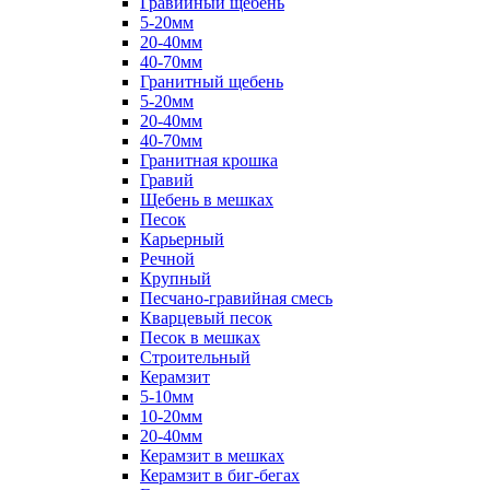
Гравийный щебень
5-20мм
20-40мм
40-70мм
Гранитный щебень
5-20мм
20-40мм
40-70мм
Гранитная крошка
Гравий
Щебень в мешках
Песок
Карьерный
Речной
Крупный
Песчано-гравийная смесь
Кварцевый песок
Песок в мешках
Строительный
Керамзит
5-10мм
10-20мм
20-40мм
Керамзит в мешках
Керамзит в биг-бегах