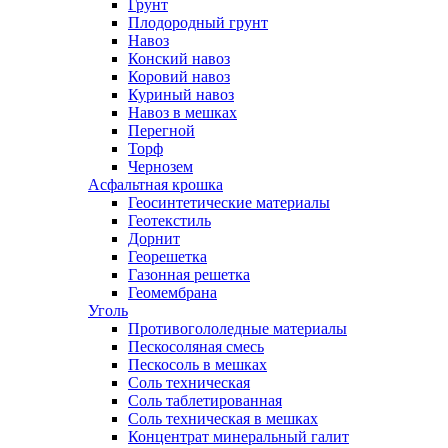
Грунт
Плодородный грунт
Навоз
Конский навоз
Коровий навоз
Куриный навоз
Навоз в мешках
Перегной
Торф
Чернозем
Асфальтная крошка
Геосинтетические материалы
Геотекстиль
Дорнит
Георешетка
Газонная решетка
Геомембрана
Уголь
Противогололедные материалы
Пескосоляная смесь
Пескосоль в мешках
Соль техническая
Соль таблетированная
Соль техническая в мешках
Концентрат минеральный галит