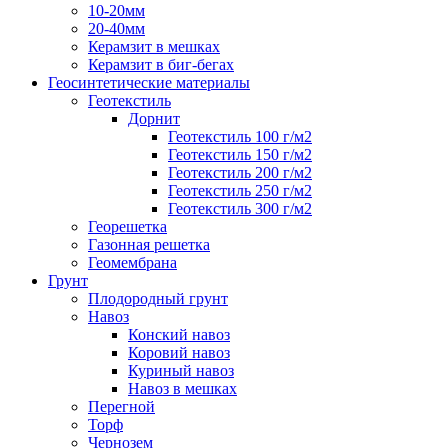
10-20мм
20-40мм
Керамзит в мешках
Керамзит в биг-бегах
Геосинтетические материалы
Геотекстиль
Дорнит
Геотекстиль 100 г/м2
Геотекстиль 150 г/м2
Геотекстиль 200 г/м2
Геотекстиль 250 г/м2
Геотекстиль 300 г/м2
Георешетка
Газонная решетка
Геомембрана
Грунт
Плодородный грунт
Навоз
Конский навоз
Коровий навоз
Куриный навоз
Навоз в мешках
Перегной
Торф
Чернозем