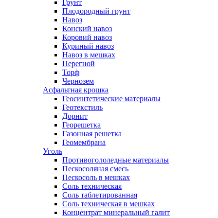
Грунт
Плодородный грунт
Навоз
Конский навоз
Коровий навоз
Куриный навоз
Навоз в мешках
Перегной
Торф
Чернозем
Асфальтная крошка
Геосинтетические материалы
Геотекстиль
Дорнит
Георешетка
Газонная решетка
Геомембрана
Уголь
Противогололедные материалы
Пескосоляная смесь
Пескосоль в мешках
Соль техническая
Соль таблетированная
Соль техническая в мешках
Концентрат минеральный галит